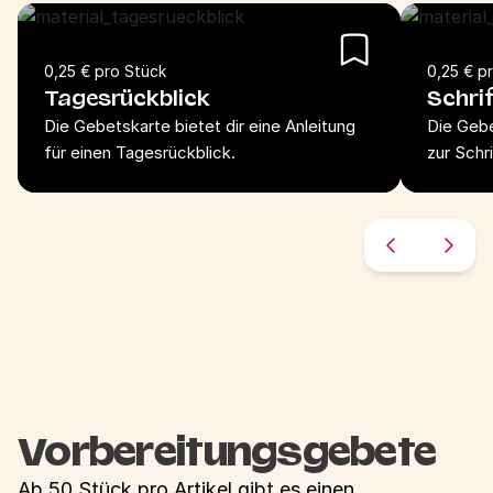
0,25 € pro Stück
0,25 € p
Tagesrückblick
Schri
Die Gebetskarte bietet dir eine Anleitung
Die Gebe
für einen Tagesrückblick.
zur Schr
Vorbereitungsgebete
Ab 50 Stück pro Artikel gibt es einen